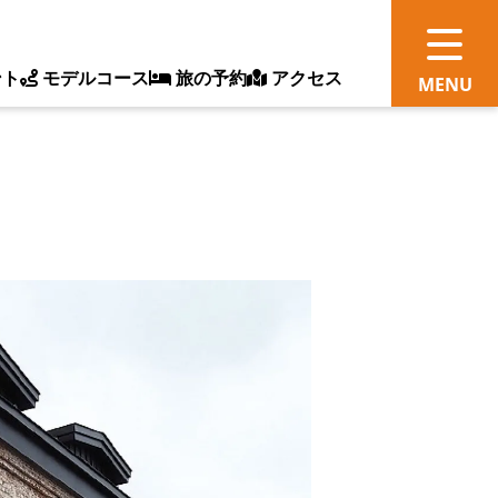
ント
モデルコース
旅の予約
アクセス
観
情
ス
ッ
ト
体
新