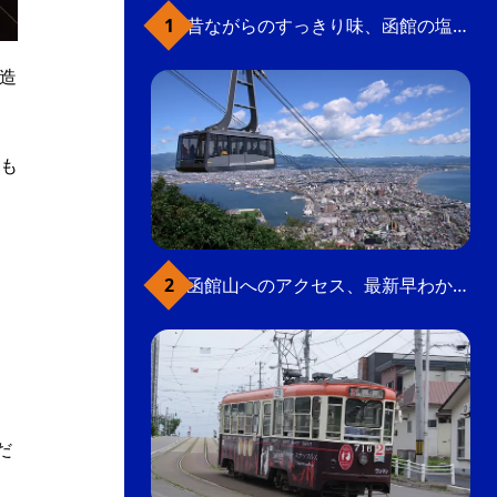
昔ながらのすっきり味、函館の塩ラーメン
ガ造
も
函館山へのアクセス、最新早わかりガイド
、
だ