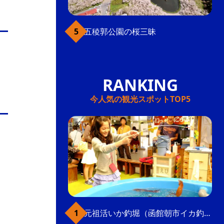
五稜郭公園の桜三昧
今人気の観光スポットTOP5
元祖活いか釣堀（函館朝市イカ釣り体験）