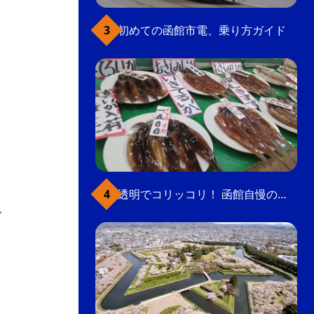
初めての函館市電、乗り方ガイド
ト
透明でコリッコリ！ 函館自慢のいかをどうぞ
ブ