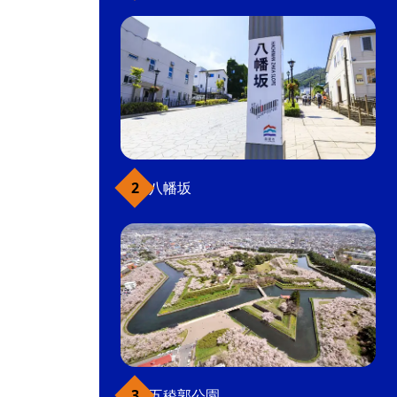
八幡坂
五稜郭公園