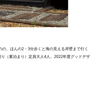
の
要
ベ
ト
イ
ン
いものの、ほんの2・3分歩くと海の見える岸壁まで行く
検
（素泊まり）定員大人4人。2022年度グッドデザ