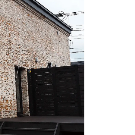
情
特
モ
ル
ー
ア
セ
イ
ン
年