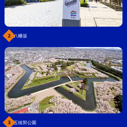
八幡坂
五稜郭公園