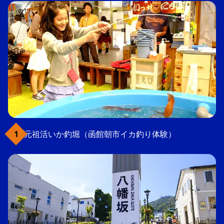
元祖活いか釣堀（函館朝市イカ釣り体験）