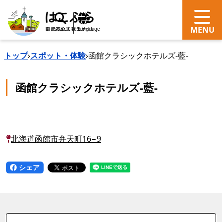
search
Language
トップ
›
スポット・体験
›
函館クラシックホテルズ-藍-
函館クラシックホテルズ-藍-
北海道函館市弁天町16−9
シェア