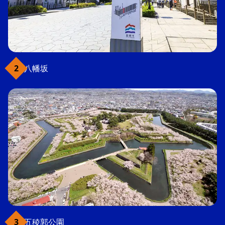
八幡坂
五稜郭公園