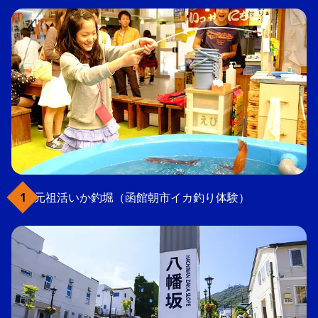
元祖活いか釣堀（函館朝市イカ釣り体験）