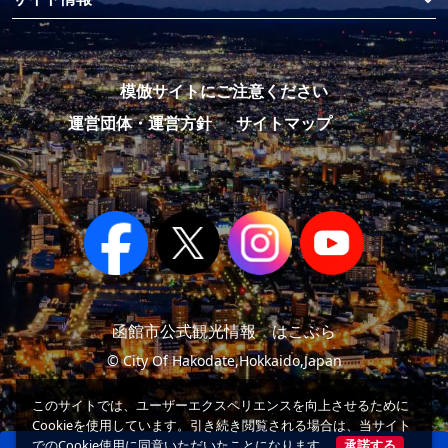
模倣サイトにご注意ください
運営団体・運営方針
サイトマップ
函館市公式観光情報 はこぶら
© City Of Hakodate,Hokkaido,Japan
このサイトでは、ユーザーエクスペリエンスを向上させるために
Cookieを使用しています。引き続き閲覧される場合は、当サイト
でのCookie使用に同意いただいたことになります。
承諾する