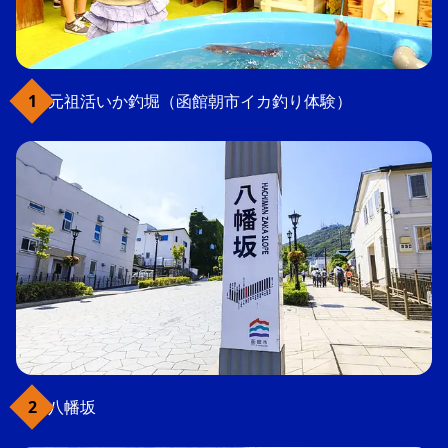
元祖活いか釣堀（函館朝市イカ釣り体験）
八幡坂