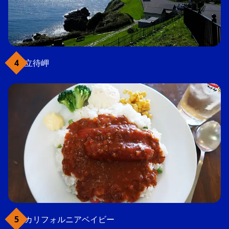
立待岬
カリフォルニアベイビー