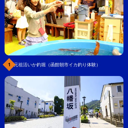
元祖活いか釣堀（函館朝市イカ釣り体験）