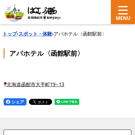
search
Language
トップ
›
スポット・体験
›
アパホテル〈函館駅前〉
アパホテル〈函館駅前〉
北海道函館市大手町19−13
シェア