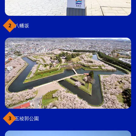
八幡坂
五稜郭公園