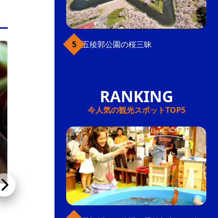
五稜郭公園の桜三昧
函館駅前・大門
今人気の観光スポットTOP5
函館海鮮料理 海光房