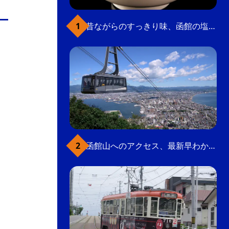
の
要
昔ながらのすっきり味、函館の塩ラーメン
ベ
ト
イ
ン
検
函館山へのアクセス、最新早わかりガイド