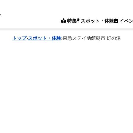
e
特集
スポット・体験
イベ
トップ
›
スポット・体験
›
東急ステイ函館朝市 灯の湯