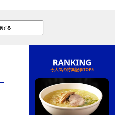
情
特
索する
モ
ル
ー
ア
セ
今人気の特集記事TOP5
イ
ン
年