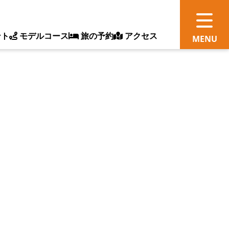
ント
モデルコース
旅の予約
アクセス
観
情
ス
ッ
ト
体
新