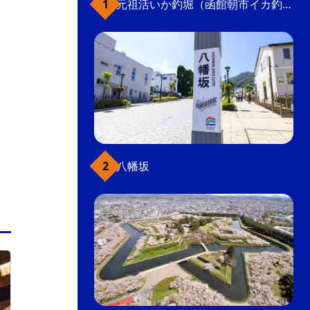
元祖活いか釣堀（函館朝市イカ釣り体験）
函館朝市の一角にある、かに・魚問屋直営の居
酒屋。夜行っても海産物が買えて、鮮度を生か
した美味しい食事も楽しめる。タラバ焼き、カ
ニグラタン、刺し身など、メニューが豊富。
海鮮／海鮮丼
居酒屋
八幡坂
函館駅前・大門