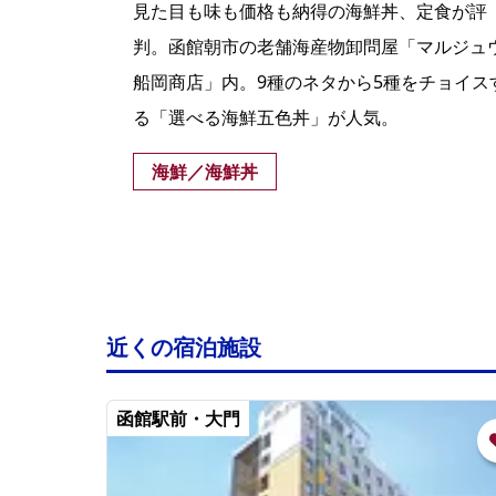
。青
見た目も味も価格も納得の海鮮丼、定食が評
を中
判。函館朝市の老舗海産物卸問屋「マルジュ
を見
船岡商店」内。9種のネタから5種をチョイス
る「選べる海鮮五色丼」が人気。
海鮮／海鮮丼
近くの宿泊施設
函館駅前・大門