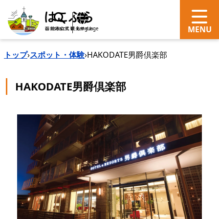
search
Language
トップ
›
スポット・体験
›
HAKODATE男爵倶楽部
HAKODATE男爵倶楽部