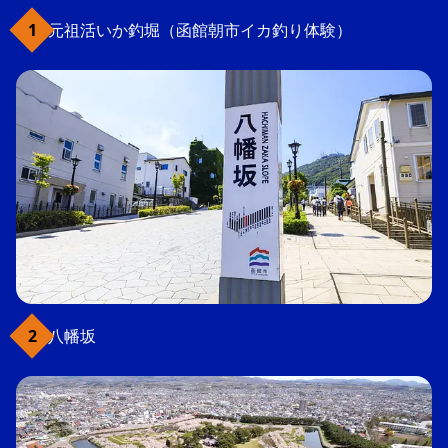
元祖活いか釣堀（函館朝市イカ釣り体験）
八幡坂