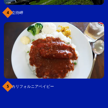
立待岬
カリフォルニアベイビー