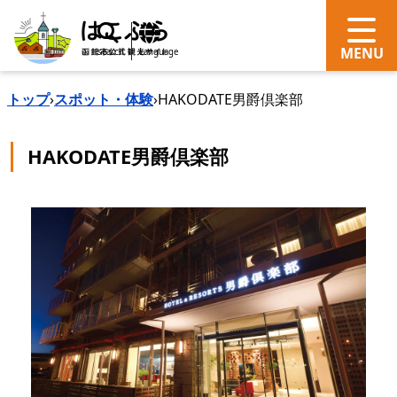
search
Language
トップ
›
スポット・体験
›
HAKODATE男爵倶楽部
HAKODATE男爵倶楽部