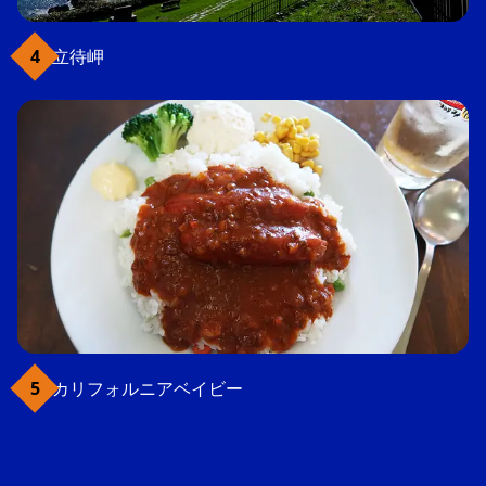
立待岬
カリフォルニアベイビー