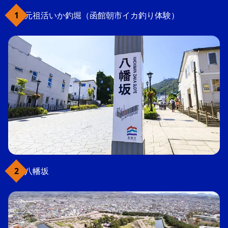
元祖活いか釣堀（函館朝市イカ釣り体験）
八幡坂