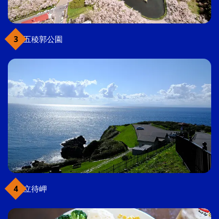
五稜郭公園
立待岬