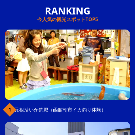
今人気の観光スポットTOP5
元祖活いか釣堀（函館朝市イカ釣り体験）