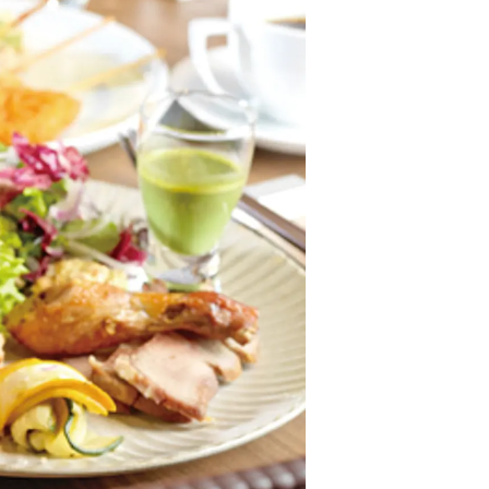
情
特
モ
ル
ー
ア
セ
イ
ン
年