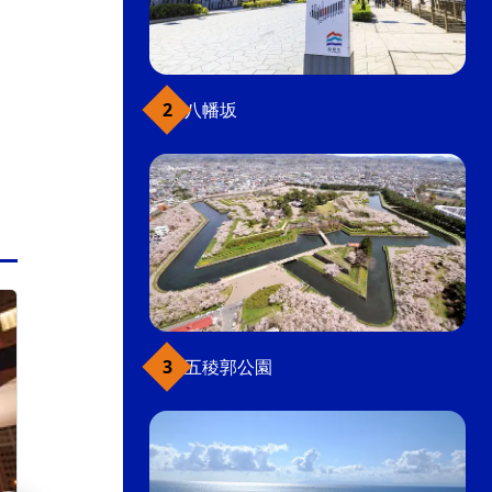
カフェ
八幡坂
函館駅前・大門
五稜郭公園