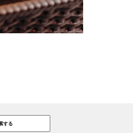
の
要
ベ
ト
イ
ン
検
索する