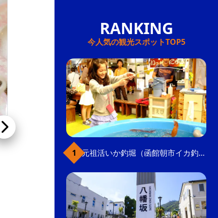
今人気の観光スポットTOP5
Cafe miss Jeanie（HAKODATE 男爵倶楽部 HOTEL & RESORTS）
元祖活いか釣堀（函館朝市イカ釣り体験）
窓の外に広がる公園を眺めながらひと息つけ
る。晴天時はテラスを開放し、ペットを同伴で
きる席もある。白を基調としたスタイリッシュ
な大人の空間。函館駅前ホテル男爵倶楽部内。