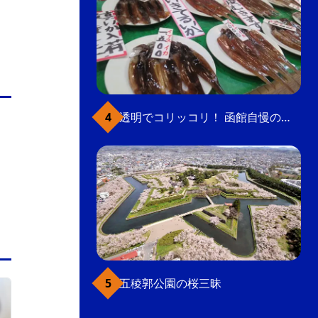
透明でコリッコリ！ 函館自慢のいかをどうぞ
五稜郭公園の桜三昧
函館駅前・大門