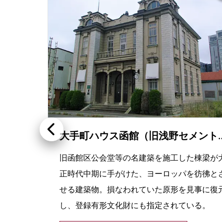
ル・モン・ガギュー（函館国際ホテル）
大手町ハウス函館（旧浅野セメント函館営
。大
旧函館区公会堂等の名建築を施工した棟梁が
館
正時代中期に手がけた、ヨーロッパを彷彿と
カク
せる建築物。損なわれていた原形を見事に復
し、登録有形文化財にも指定されている。