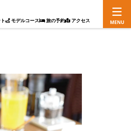
ント
モデルコース
旅の予約
アクセス
観
情
ス
ッ
ト
体
新