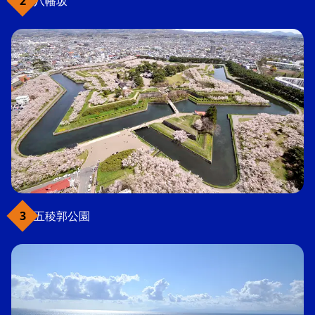
八幡坂
五稜郭公園