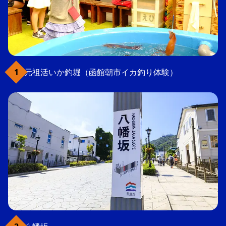
元祖活いか釣堀（函館朝市イカ釣り体験）