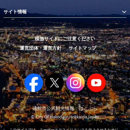
サイト情報
模倣サイトにご注意ください
運営団体・運営方針
サイトマップ
函館市公式観光情報 はこぶら
© City Of Hakodate,Hokkaido,Japan
このサイトでは、ユーザーエクスペリエンスを向上させるために