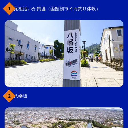
元祖活いか釣堀（函館朝市イカ釣り体験）
八幡坂