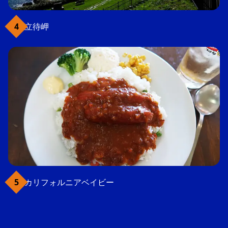
立待岬
カリフォルニアベイビー