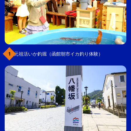
元祖活いか釣堀（函館朝市イカ釣り体験）