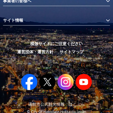
事業者の皆様へ
サイト情報
模倣サイトにご注意ください
運営団体・運営方針
サイトマップ
函館市公式観光情報 はこぶら
© City Of Hakodate,Hokkaido,Japan