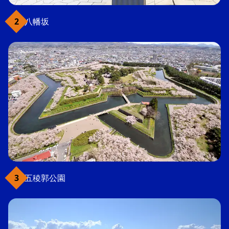
八幡坂
五稜郭公園