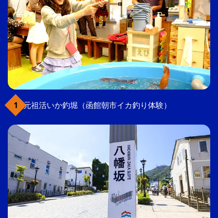
元祖活いか釣堀（函館朝市イカ釣り体験）