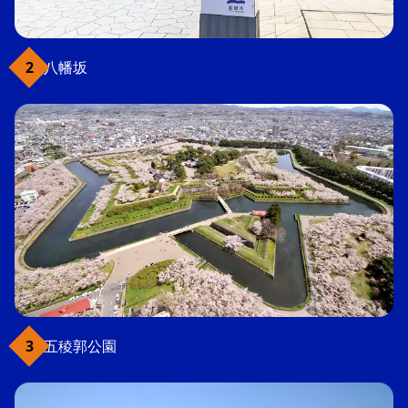
八幡坂
五稜郭公園