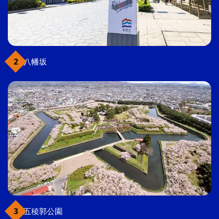
八幡坂
五稜郭公園