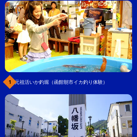
元祖活いか釣堀（函館朝市イカ釣り体験）