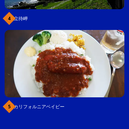
立待岬
カリフォルニアベイビー