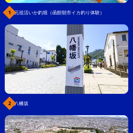
元祖活いか釣堀（函館朝市イカ釣り体験）
八幡坂