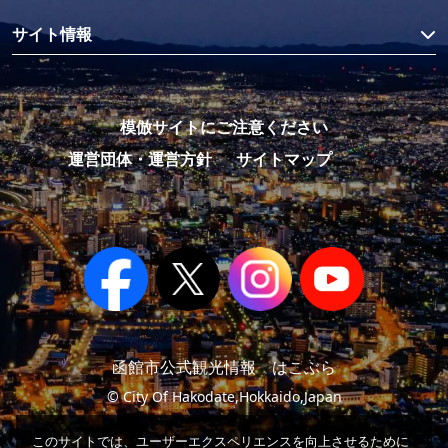
サイト情報
模倣サイトにご注意ください
運営団体・運営方針
サイトマップ
函館市公式観光情報 はこぶら
© City Of Hakodate,Hokkaido,Japan
このサイトでは、ユーザーエクスペリエンスを向上させるために