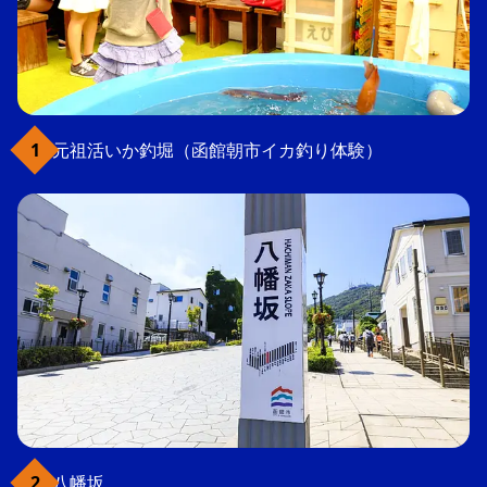
元祖活いか釣堀（函館朝市イカ釣り体験）
八幡坂