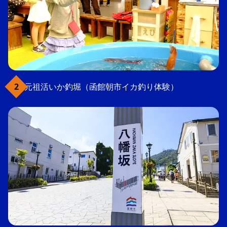
元祖活いか釣堀（函館朝市イカ釣り体験）