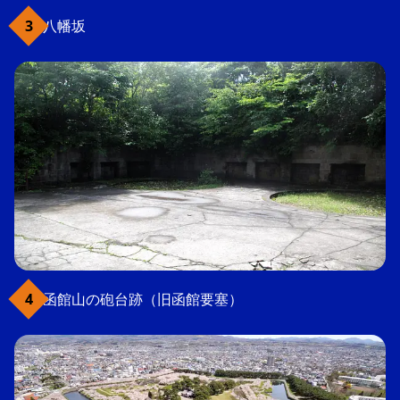
八幡坂
函館山の砲台跡（旧函館要塞）