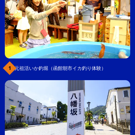
元祖活いか釣堀（函館朝市イカ釣り体験）