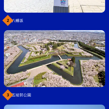
八幡坂
五稜郭公園