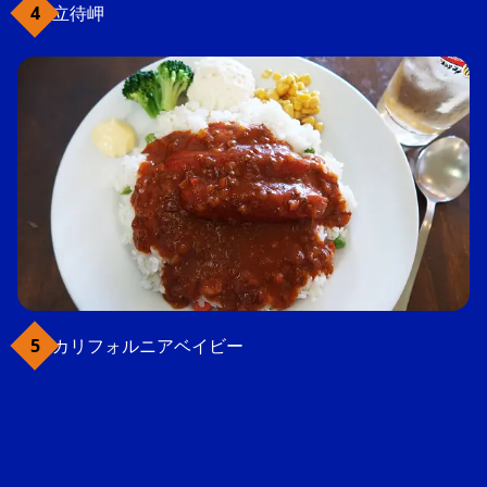
立待岬
カリフォルニアベイビー