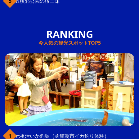
五稜郭公園の桜三昧
今人気の観光スポットTOP5
元祖活いか釣堀（函館朝市イカ釣り体験）