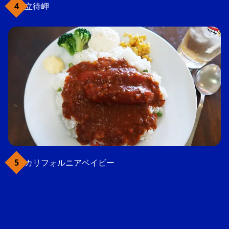
立待岬
カリフォルニアベイビー