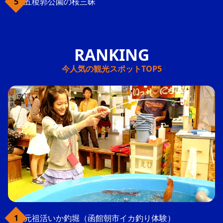
五稜郭公園の桜三昧
今人気の観光スポットTOP5
元祖活いか釣堀（函館朝市イカ釣り体験）