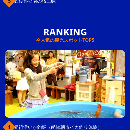
五稜郭公園の桜三昧
今人気の観光スポットTOP5
元祖活いか釣堀（函館朝市イカ釣り体験）