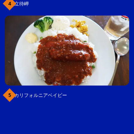
立待岬
カリフォルニアベイビー