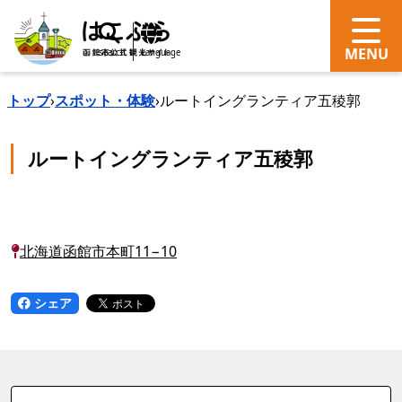
search
Language
トップ
›
スポット・体験
›
ルートイングランティア五稜郭
ルートイングランティア五稜郭
北海道函館市本町11−10
シェア