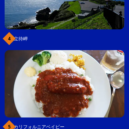
立待岬
カリフォルニアベイビー