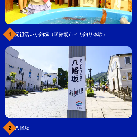
元祖活いか釣堀（函館朝市イカ釣り体験）
八幡坂