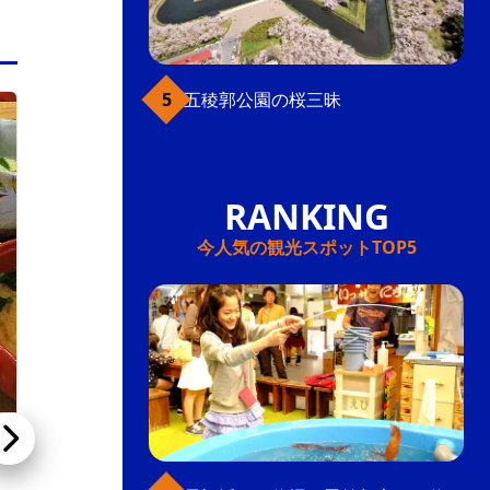
五稜郭公園の桜三昧
五稜郭
今人気の観光スポットTOP5
【閉店】炭火焼肉・ジンギスカン 炭火亭