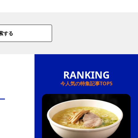
情
特
索する
モ
ル
ー
ア
セ
今人気の特集記事TOP5
イ
ン
年