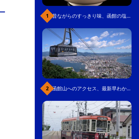
の
要
昔ながらのすっきり味、函館の塩ラーメン
ベ
ト
イ
ン
検
函館山へのアクセス、最新早わかりガイド