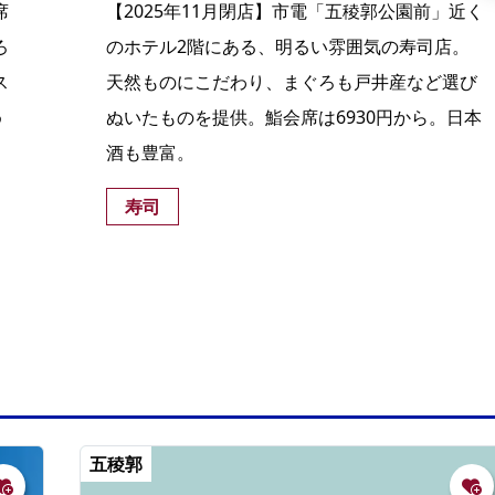
席
【2025年11月閉店】市電「五稜郭公園前」近く
ろ
のホテル2階にある、明るい雰囲気の寿司店。
ス
天然ものにこだわり、まぐろも戸井産など選び
め
ぬいたものを提供。鮨会席は6930円から。日本
酒も豊富。
寿司
五稜郭