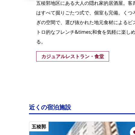
リース
五稜郭地区にある大人の隠れ家的居酒屋。客
プンし
はすべて掘りごたつ式で、個室も完備。くつ
五稜
ぎの空間で、選び抜かれた地元食材によるビ
トロ的なフレンチ&times;和食を気軽に楽し
る。
店
カジュアルレストラン・食堂
近くの宿泊施設
五稜郭