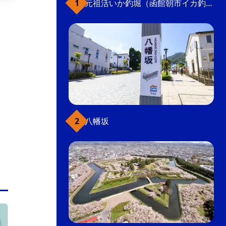
元祖活いか釣堀（函館朝市イカ釣り体験）
生ラムや高級黒毛和牛などをリーズナブルに提
供する焼肉店。炭火コンロで焼くので、ジュー
シーな食感が楽しめる。お財布にうれしい、ジ
ンギスカン食べ放題コースもあり。
ご当地グルメ
ジンギスカン
焼肉・ステーキ・すき焼き
飲食店
こだわり条件(グルメ)
八幡坂
五稜郭