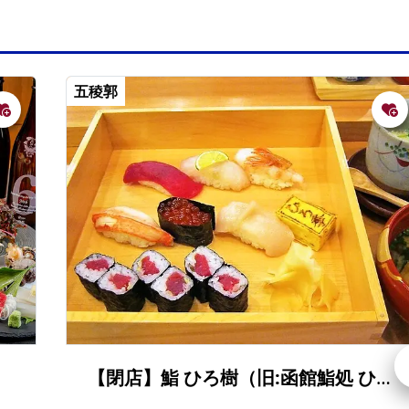
五稜郭
【閉店】鮨 ひろ樹（旧:函館鮨処 ひろ季）