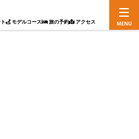
ント
モデルコース
旅の予約
アクセス
観
情
ス
ッ
ト
体
新