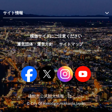
サイト情報
模倣サイトにご注意ください
運営団体・運営方針
サイトマップ
函館市公式観光情報 はこぶら
© City Of Hakodate,Hokkaido,Japan