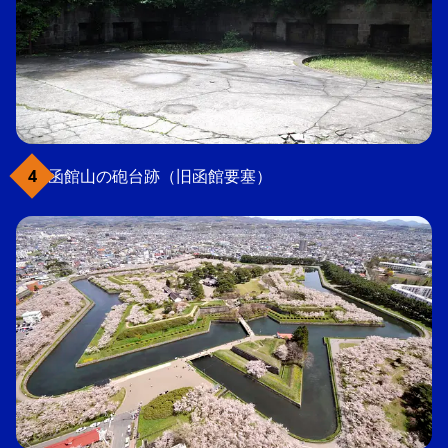
函館山の砲台跡（旧函館要塞）