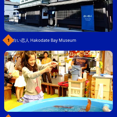
白い恋人 Hakodate Bay Museum