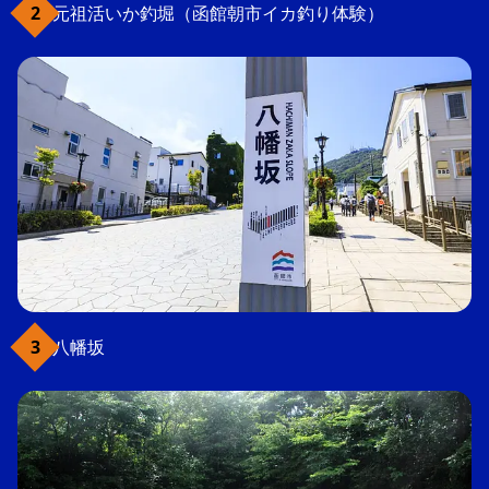
元祖活いか釣堀（函館朝市イカ釣り体験）
八幡坂