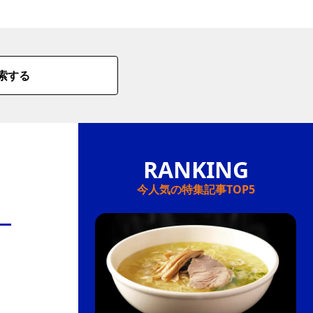
情
特
索する
モ
ル
ー
ア
セ
今人気の特集記事TOP5
イ
ン
年