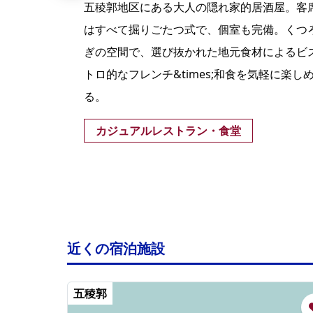
ま
五稜郭地区にある大人の隠れ家的居酒屋。客
「五
はすべて掘りごたつ式で、個室も完備。くつ
も便
ぎの空間で、選び抜かれた地元食材によるビ
トロ的なフレンチ&times;和食を気軽に楽し
る。
カジュアルレストラン・食堂
近くの宿泊施設
五稜郭