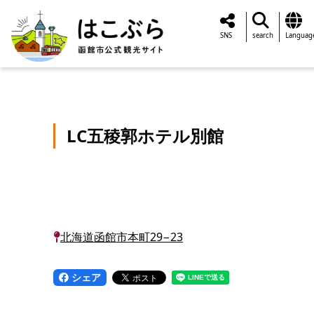
SNS
search
Languag
LC五稜郭ホテル別館
北海道函館市本町29−23
シェア