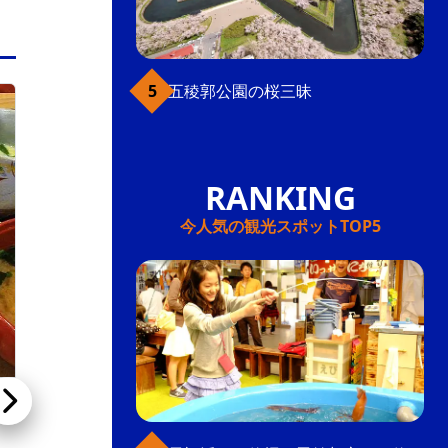
五稜郭公園の桜三昧
五稜郭
今人気の観光スポットTOP5
【閉店】炭火焼肉・ジンギスカン 炭火亭