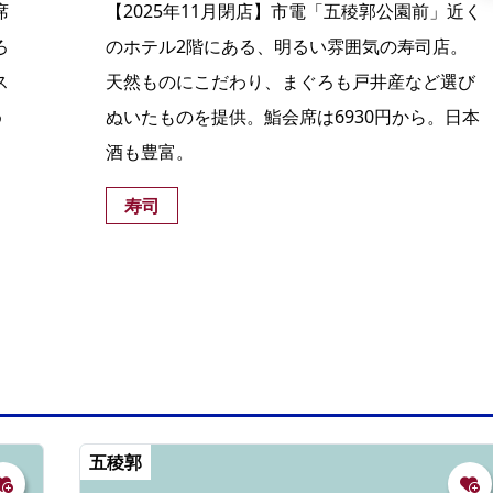
席
【2025年11月閉店】市電「五稜郭公園前」近く
ろ
のホテル2階にある、明るい雰囲気の寿司店。
ス
天然ものにこだわり、まぐろも戸井産など選び
め
ぬいたものを提供。鮨会席は6930円から。日本
酒も豊富。
寿司
五稜郭