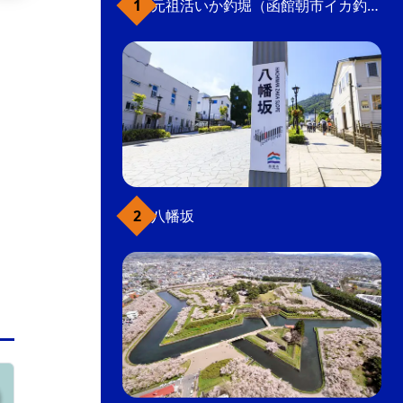
元祖活いか釣堀（函館朝市イカ釣り体験）
生ラムや高級黒毛和牛などをリーズナブルに提
供する焼肉店。炭火コンロで焼くので、ジュー
シーな食感が楽しめる。お財布にうれしい、ジ
ンギスカン食べ放題コースもあり。
ご当地グルメ
ジンギスカン
焼肉・ステーキ・すき焼き
飲食店
こだわり条件(グルメ)
八幡坂
五稜郭