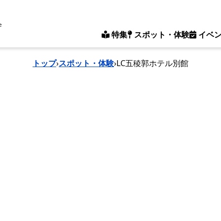
e
特集
スポット・体験
イベ
トップ
›
スポット・体験
›
LC五稜郭ホテル別館