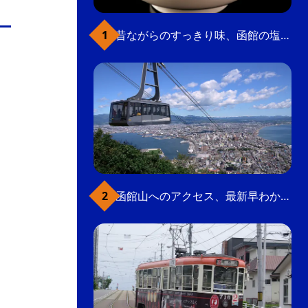
の
要
昔ながらのすっきり味、函館の塩ラーメン
ベ
ト
イ
ン
検
函館山へのアクセス、最新早わかりガイド