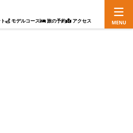
ント
モデルコース
旅の予約
アクセス
観
情
ス
ッ
ト
体
新