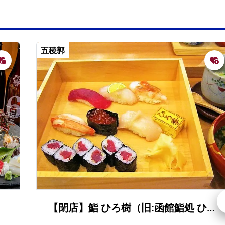
五稜郭
【閉店】鮨 ひろ樹（旧:函館鮨処 ひろ季）