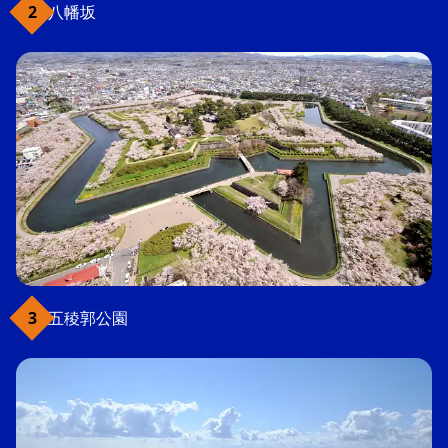
八幡坂
五稜郭公園