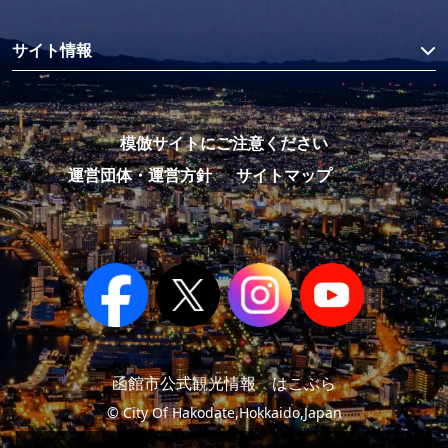
サイト情報
模倣サイトにご注意ください
運営団体・運営方針
サイトマップ
函館市公式観光情報 はこぶら
© City Of Hakodate,Hokkaido,Japan