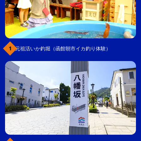
元祖活いか釣堀（函館朝市イカ釣り体験）