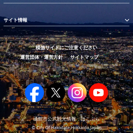
サイト情報
模倣サイトにご注意ください
運営団体・運営方針
サイトマップ
函館市公式観光情報 はこぶら
© City Of Hakodate,Hokkaido,Japan