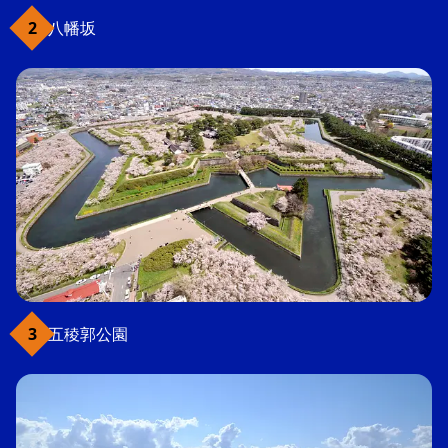
八幡坂
五稜郭公園