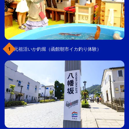
元祖活いか釣堀（函館朝市イカ釣り体験）