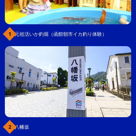
元祖活いか釣堀（函館朝市イカ釣り体験）
八幡坂