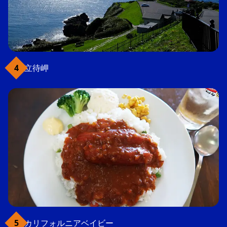
立待岬
カリフォルニアベイビー