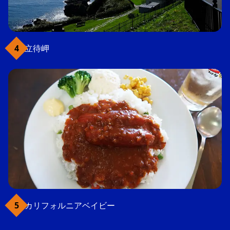
立待岬
カリフォルニアベイビー