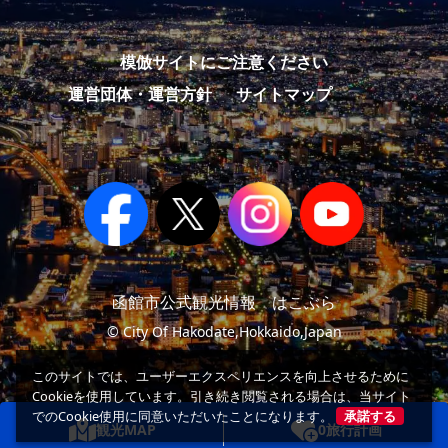
模倣サイトにご注意ください
運営団体・運営方針
サイトマップ
函館市公式観光情報 はこぶら
© City Of Hakodate,Hokkaido,Japan
このサイトでは、ユーザーエクスペリエンスを向上させるために
Cookieを使用しています。引き続き閲覧される場合は、当サイト
でのCookie使用に同意いただいたことになります。
承諾する
観光MAP
0
旅行計画