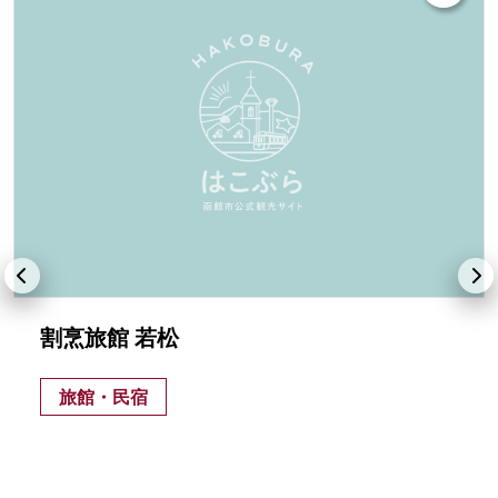
割烹旅館 若松
旅館・民宿