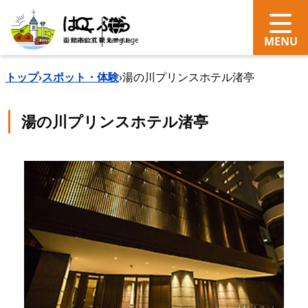
search
Language
トップ
›
スポット・体験
›
湯の川プリンスホテル渚亭
湯の川プリンスホテル渚亭