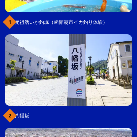
元祖活いか釣堀（函館朝市イカ釣り体験）
八幡坂