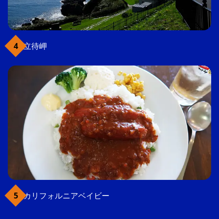
立待岬
カリフォルニアベイビー