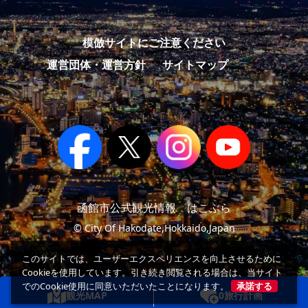
模倣サイトにご注意ください
運営団体・運営方針
サイトマップ
函館市公式観光情報 はこぶら
© City Of Hakodate,Hokkaido,Japan
このサイトでは、ユーザーエクスペリエンスを向上させるために
Cookieを使用しています。引き続き閲覧される場合は、当サイト
でのCookie使用に同意いただいたことになります。
承諾する
観光MAP
0
旅行計画