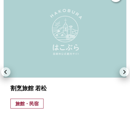
割烹旅館 若松
旅館・民宿