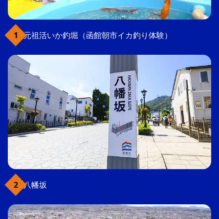
元祖活いか釣堀（函館朝市イカ釣り体験）
八幡坂