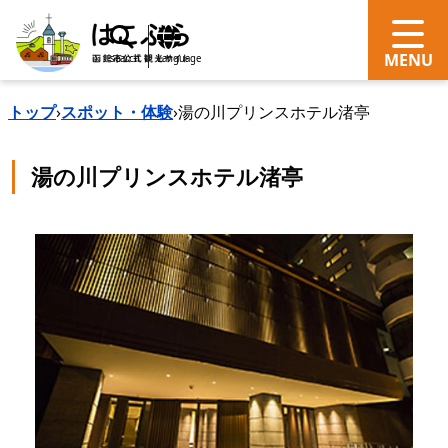
search
Language
トップ
›
スポット・体験
›
湯の川プリンスホテル渚亭
湯の川プリンスホテル渚亭