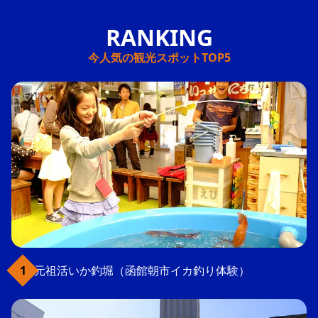
今人気の観光スポットTOP5
元祖活いか釣堀（函館朝市イカ釣り体験）