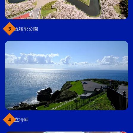
五稜郭公園
立待岬