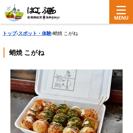
search
Language
トップ
›
スポット・体験
›
蛸焼 こがね
蛸焼 こがね