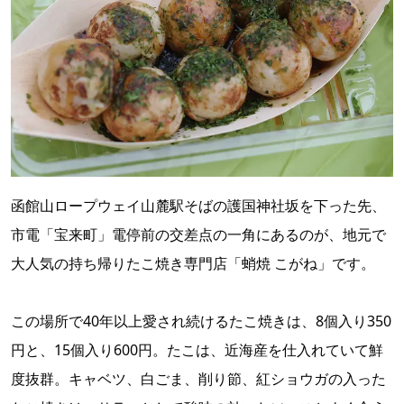
函館山ロープウェイ山麓駅そばの護国神社坂を下った先、
市電「宝来町」電停前の交差点の一角にあるのが、地元で
大人気の持ち帰りたこ焼き専門店「蛸焼 こがね」です。
この場所で40年以上愛され続けるたこ焼きは、8個入り350
円と、15個入り600円。たこは、近海産を仕入れていて鮮
度抜群。キャベツ、白ごま、削り節、紅ショウガの入った