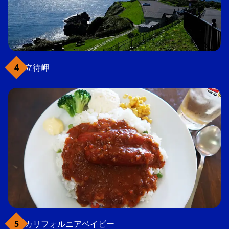
立待岬
カリフォルニアベイビー