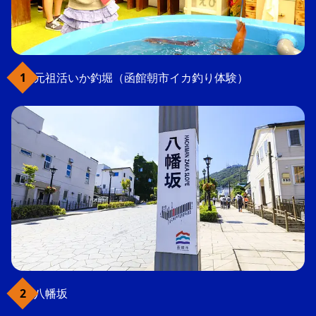
元祖活いか釣堀（函館朝市イカ釣り体験）
八幡坂