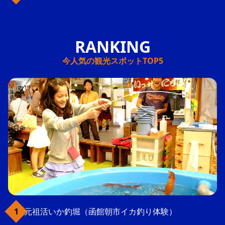
今人気の観光スポットTOP5
元祖活いか釣堀（函館朝市イカ釣り体験）