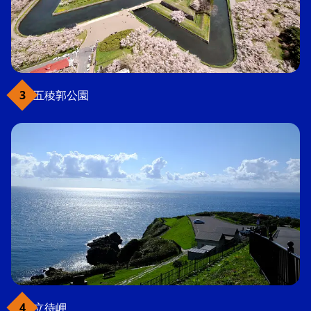
五稜郭公園
立待岬