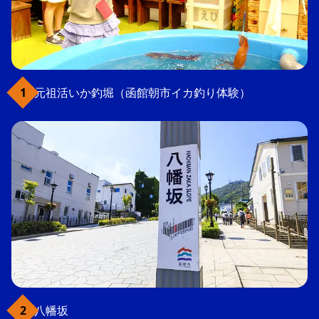
元祖活いか釣堀（函館朝市イカ釣り体験）
八幡坂