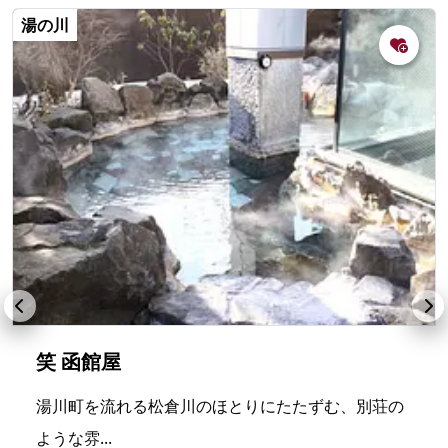
湯の川
笑 函館屋
湯川町を流れる松倉川のほとりにたたずむ、別荘の
ような雰...