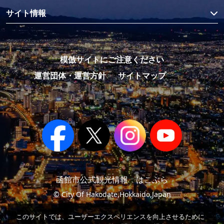
サイト情報
模倣サイトにご注意ください
運営団体・運営方針
サイトマップ
函館市公式観光情報 はこぶら
© City Of Hakodate,Hokkaido,Japan
このサイトでは、ユーザーエクスペリエンスを向上させるために