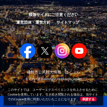
模倣サイトにご注意ください
運営団体・運営方針
サイトマップ
函館市公式観光情報 はこぶら
© City Of Hakodate,Hokkaido,Japan
このサイトでは、ユーザーエクスペリエンスを向上させるために
Cookieを使用しています。引き続き閲覧される場合は、当サイト
でのCookie使用に同意いただいたことになります。
承諾する
観光MAP
0
旅行計画