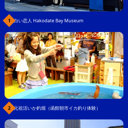
白い恋人 Hakodate Bay Museum
元祖活いか釣堀（函館朝市イカ釣り体験）