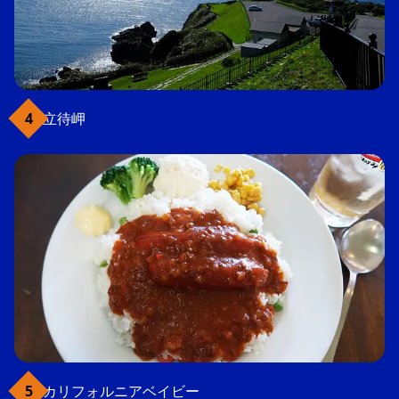
立待岬
カリフォルニアベイビー