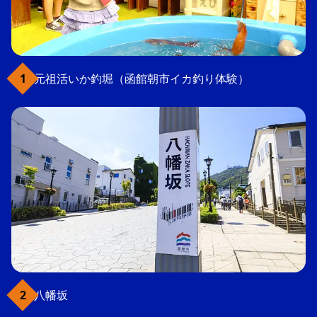
元祖活いか釣堀（函館朝市イカ釣り体験）
八幡坂