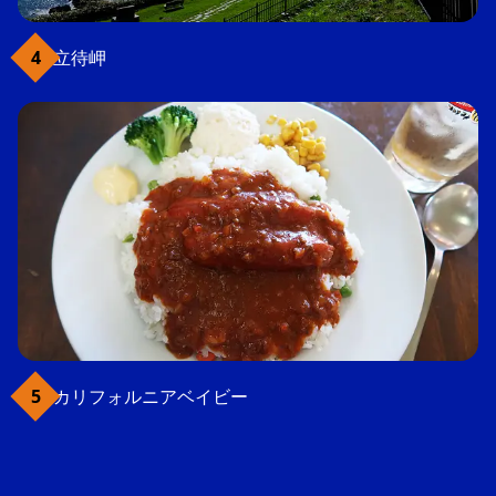
立待岬
カリフォルニアベイビー