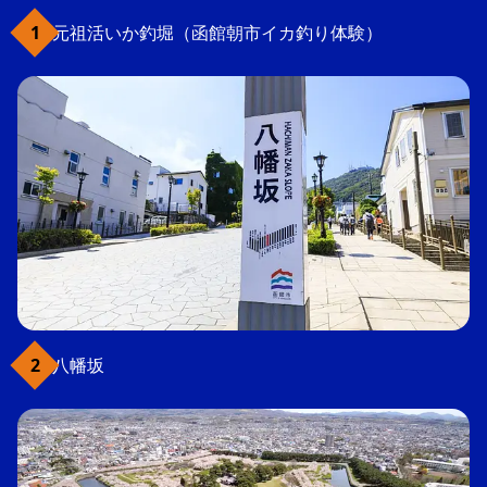
元祖活いか釣堀（函館朝市イカ釣り体験）
八幡坂