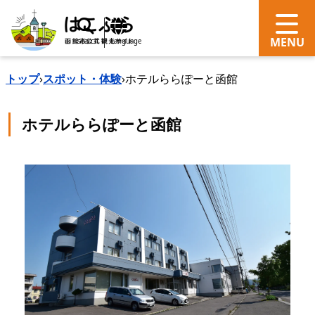
search
Language
トップ
›
スポット・体験
›
ホテルららぽーと函館
ホテルららぽーと函館