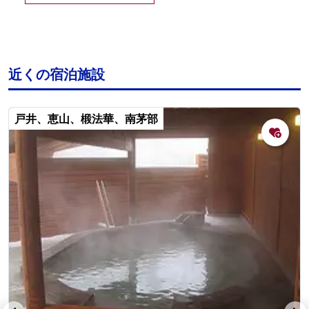
近くの宿泊施設
戸井、恵山、椴法華、南茅部