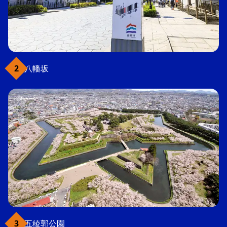
八幡坂
五稜郭公園