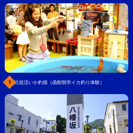
元祖活いか釣堀（函館朝市イカ釣り体験）