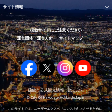
サイト情報
模倣サイトにご注意ください
運営団体・運営方針
サイトマップ
函館市公式観光情報 はこぶら
© City Of Hakodate,Hokkaido,Japan
このサイトでは、ユーザーエクスペリエンスを向上させるために