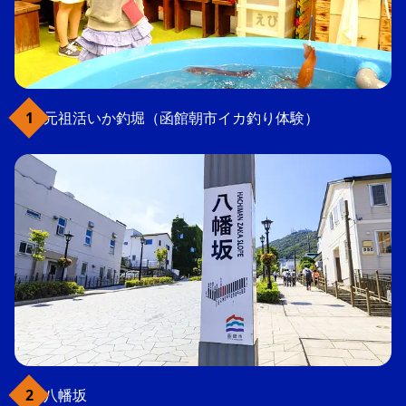
元祖活いか釣堀（函館朝市イカ釣り体験）
八幡坂