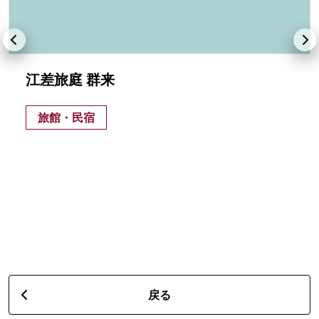
江差旅庭 群来
旅館・民宿
戻る