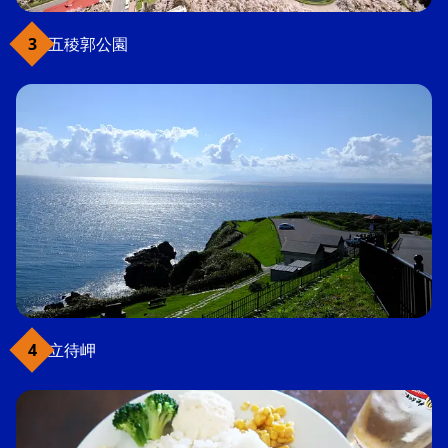
五稜郭公園
立待岬