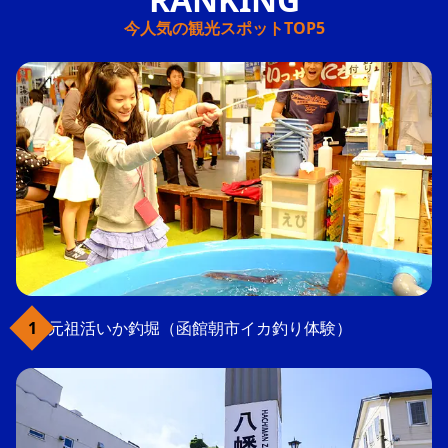
今人気の観光スポットTOP5
元祖活いか釣堀（函館朝市イカ釣り体験）