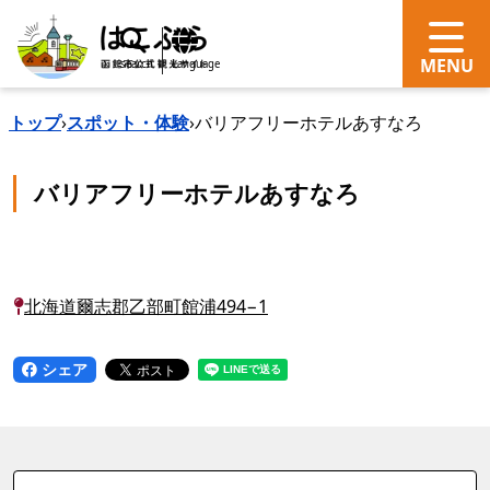
search
Language
トップ
›
スポット・体験
›
バリアフリーホテルあすなろ
バリアフリーホテルあすなろ
北海道爾志郡乙部町館浦494−1
シェア