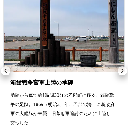
箱館戦争官軍上陸の地碑
函館から車で約1時間30分の乙部町に残る、箱館戦
争の足跡。1869（明治2）年、乙部の海上に新政府
軍の大艦隊が来襲、旧幕府軍追討のために上陸し、
交戦した。