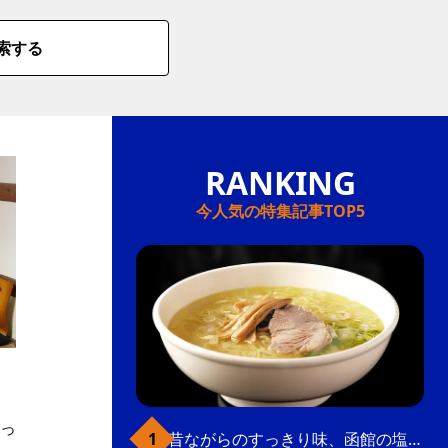
索する
今人気の特集記事TOP5
っ
昔ながらのすっきり味、函館の塩ラーメン