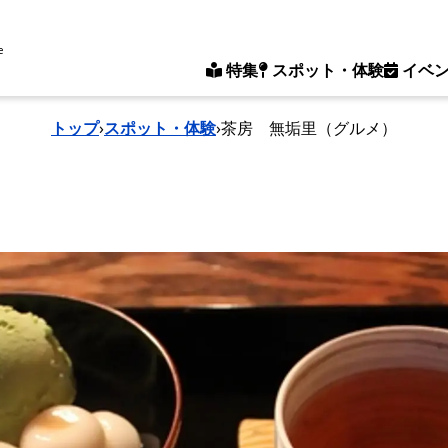
e
特集
スポット・体験
イベ
トップ
›
スポット・体験
›
茶房 無垢里（グルメ）