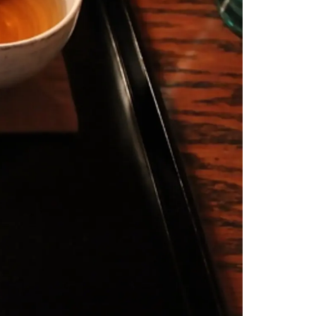
情
特
モ
ル
ー
ア
セ
イ
ン
年