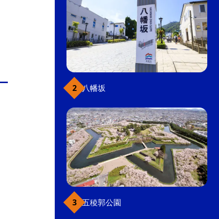
八幡坂
五稜郭公園