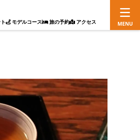
ント
モデルコース
旅の予約
アクセス
観
情
ス
ッ
ト
体
新