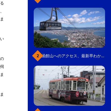
る
、
ま
い
函館山へのアクセス、最新早わかりガイド
の
伺
ま
ま