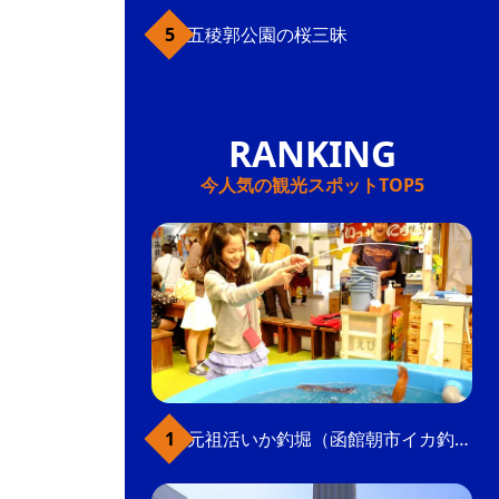
五稜郭公園の桜三昧
今人気の観光スポットTOP5
元祖活いか釣堀（函館朝市イカ釣り体験）