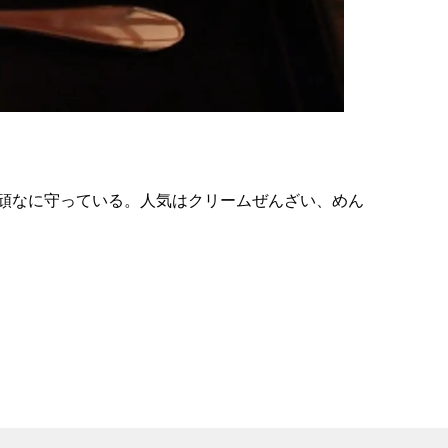
の
要
ベ
ト
イ
ン
頑なに守っている。人気はクリームぜんざい、めん
検