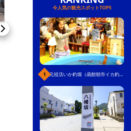
今人気の観光スポットTOP5
北海道四季彩館JR函館店（JR函館駅売店）
JR函館駅構内にあるショップで、函館や北海道
の人気スイーツをはじめとするみやげ品を取り
そろえている。早朝から営業、列車に乗る前に
元祖活いか釣堀（函館朝市イカ釣り体験）
立ち寄る人でにぎわう。
みやげ店
こだわり条件(みやげ店)