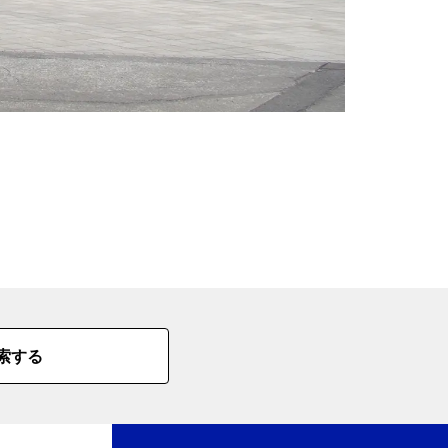
の
要
ベ
ト
イ
ン
検
索する