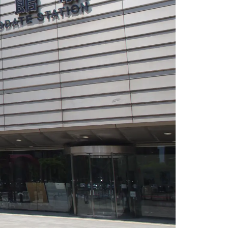
情
特
モ
ル
ー
ア
セ
イ
ン
年