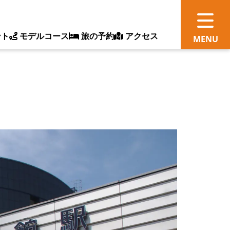
ント
モデルコース
旅の予約
アクセス
観
情
ス
ッ
ト
体
新