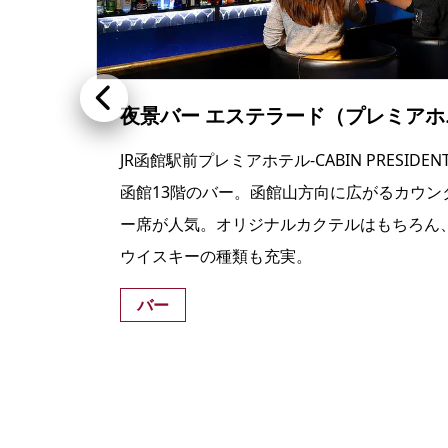
夜景バー エス
。握
JR函館駅前プレミアホテル-CABIN PRESIDENT
。日
函館13階のバー。函館山方向に広がるカウン
一部
ー席が人気。オリジナルカクテルはもちろん
ウイスキーの種類も充実。
バー