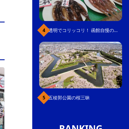
透明でコリッコリ！ 函館自慢のいかをどうぞ
函館駅前・大門
五稜郭公園の桜三昧