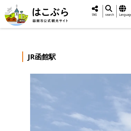
SNS
search
Languag
JR函館駅