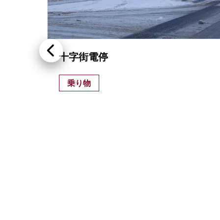
十字街電停
たブ
乗り物
や、
うイ