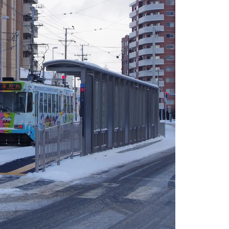
情
特
モ
ル
ー
ア
セ
イ
ン
年