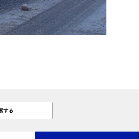
の
要
ベ
ト
イ
ン
検
索する