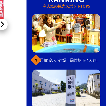
今人気の観光スポットTOP5
はこだて工芸舎（陶芸体験）
観光中心エリアの入り口「十字街」電停近くに
建つ工芸品のギャラリー。陶芸体験は2名より
受付。事前に電話で問い合わせを。マグカッ
元祖活いか釣堀（函館朝市イカ釣り体験）
プ、皿、湯呑み、小鉢などが人気。
手作り
こだわり条件(体験)
こだわり条件(観光スポット)