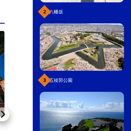
八幡坂
元町・函館山
五稜郭公園
NIPPONIA HOTEL 函館 港町