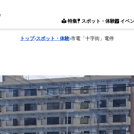
e
特集
スポット・体験
イベ
トップ
›
スポット・体験
›
市電「十字街」電停