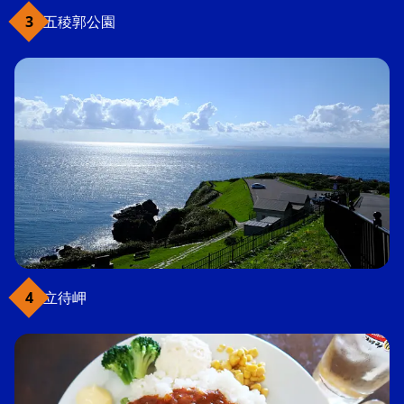
五稜郭公園
立待岬