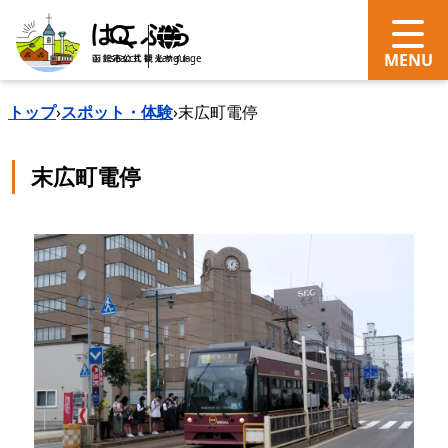
search
Language
トップ
›
スポット・体験
›
末広町電停
末広町電停