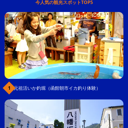
今人気の観光スポットTOP5
元祖活いか釣堀（函館朝市イカ釣り体験）