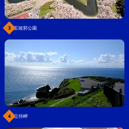
五稜郭公園
立待岬