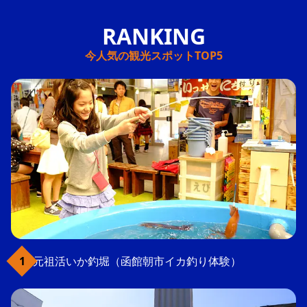
今人気の観光スポットTOP5
元祖活いか釣堀（函館朝市イカ釣り体験）