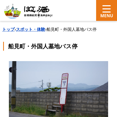
search
Language
トップ
›
スポット・体験
›
船見町・外国人墓地バス停
船見町・外国人墓地バス停