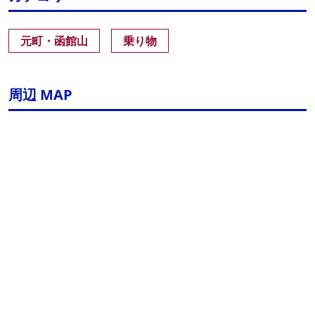
元町・函館山
乗り物
周辺 MAP