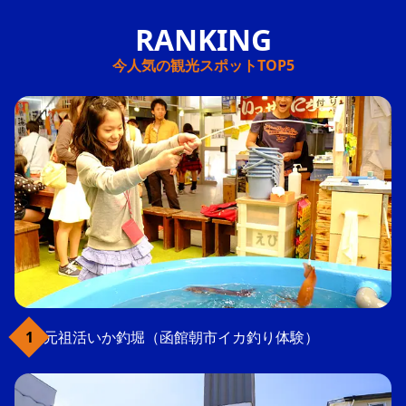
今人気の観光スポットTOP5
元祖活いか釣堀（函館朝市イカ釣り体験）