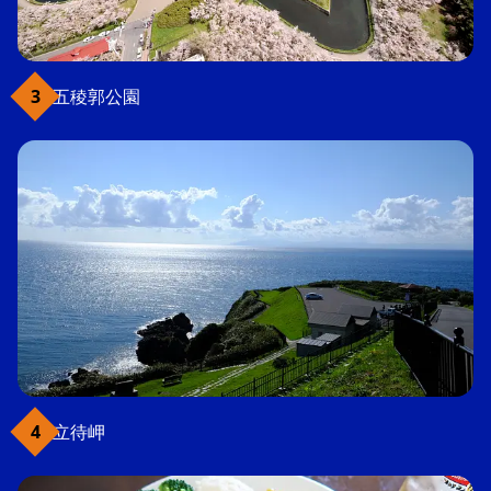
五稜郭公園
立待岬