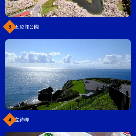
五稜郭公園
立待岬