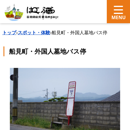
search
Language
トップ
›
スポット・体験
›
船見町・外国人墓地バス停
船見町・外国人墓地バス停