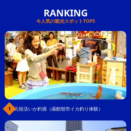
今人気の観光スポットTOP5
元祖活いか釣堀（函館朝市イカ釣り体験）