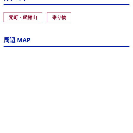
元町・函館山
乗り物
周辺 MAP