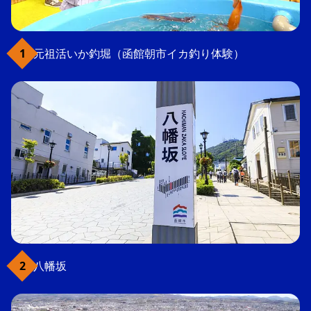
元祖活いか釣堀（函館朝市イカ釣り体験）
八幡坂