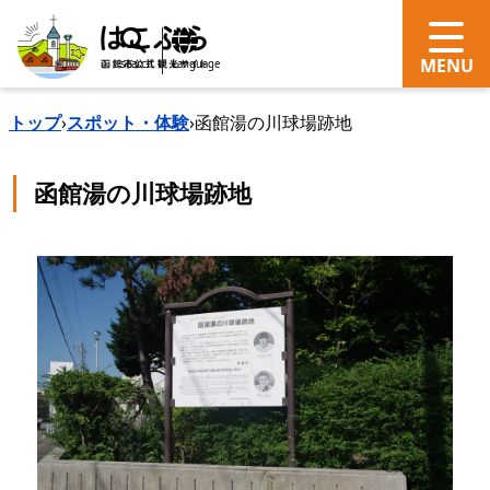
search
Language
トップ
›
スポット・体験
›
函館湯の川球場跡地
函館湯の川球場跡地