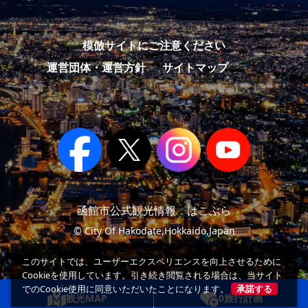
模倣サイトにご注意ください
運営団体・運営方針
サイトマップ
函館市公式観光情報 はこぶら
© City Of Hakodate,Hokkaido,Japan
このサイトでは、ユーザーエクスペリエンスを向上させるために
Cookieを使用しています。引き続き閲覧される場合は、当サイト
でのCookie使用に同意いただいたことになります。
承諾する
観光MAP
0
旅行計画