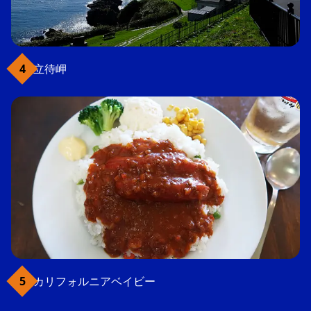
立待岬
カリフォルニアベイビー