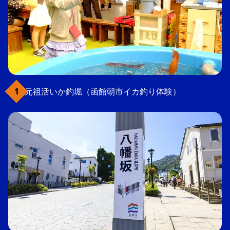
元祖活いか釣堀（函館朝市イカ釣り体験）