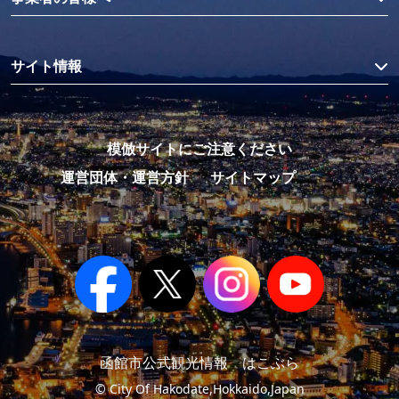
サイト情報
模倣サイトにご注意ください
運営団体・運営方針
サイトマップ
函館市公式観光情報 はこぶら
© City Of Hakodate,Hokkaido,Japan