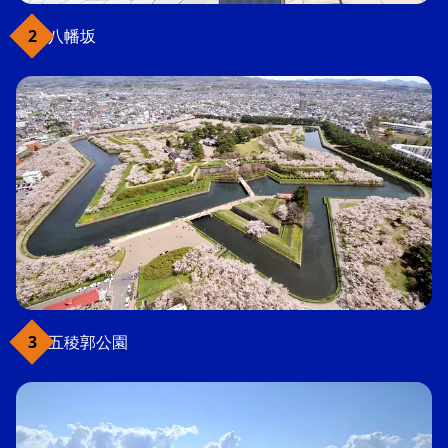
八幡坂
五稜郭公園