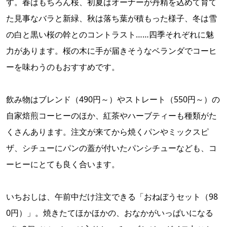
す。春はもちろん桜、初夏はオーナーが丹精を込めて育て
た見事なバラと新緑、秋は落ち葉が積もった様子、冬は雪
の白と黒い桜の幹とのコントラスト……四季それぞれに魅
力があります。桜の木に手が届きそうなベランダでコーヒ
ーを味わうのもおすすめです。
飲み物はブレンド（490円～）やストレート（550円～）の
自家焙煎コーヒーのほか、紅茶やハーブティーも種類がた
くさんあります。注文が来てから焼くパンやミックスピ
ザ、シチューにパンの蓋が付いたパンシチューなども、コ
ーヒーにとても良く合います。
いちおしは、午前中だけ注文できる「おねぼうセット（98
0円）」。焼きたてほかほかの、おなかがいっぱいになる